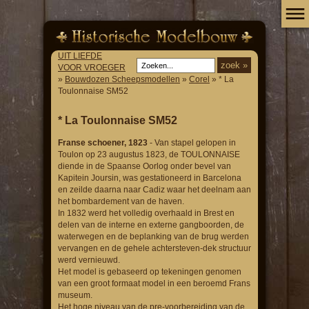
UIT LIEFDE
VOOR VROEGER
»
Bouwdozen Scheepsmodellen
»
Corel
» * La
Toulonnaise SM52
* La Toulonnaise SM52
Franse schoener, 1823
- Van stapel gelopen in
Toulon op 23 augustus 1823, de TOULONNAISE
diende in de Spaanse Oorlog onder bevel van
Kapitein Joursin, was gestationeerd in Barcelona
en zeilde daarna naar Cadiz waar het deelnam aan
het bombardement van de haven.
In 1832 werd het volledig overhaald in Brest en
delen van de interne en externe gangboorden, de
waterwegen en de beplanking van de brug werden
vervangen en de gehele achtersteven-dek structuur
werd vernieuwd.
Het model is gebaseerd op tekeningen genomen
van een groot formaat model in een beroemd Frans
museum.
Het hoge niveau van de pre-voorbereiding van de