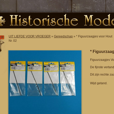
UIT LIEFDE VOOR VROEGER
»
Gereedschap
» * Figuurzaagjes voor Hout
Nr. 02
* Figuurzaag
Figuurzaagjes Voo
De fijnste vertand
Dit zijn rechte z
Wijd getand.