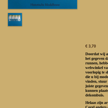
€ 3,70
Doordat wij a
het gegeven d
runnen, hebbe
webwinkel va
voorlopig te s
die u bij mo
vinden, stuur
juiste gegeven
kunnen plaat
dekombuis.
Helaas zijn a
Corel anders 