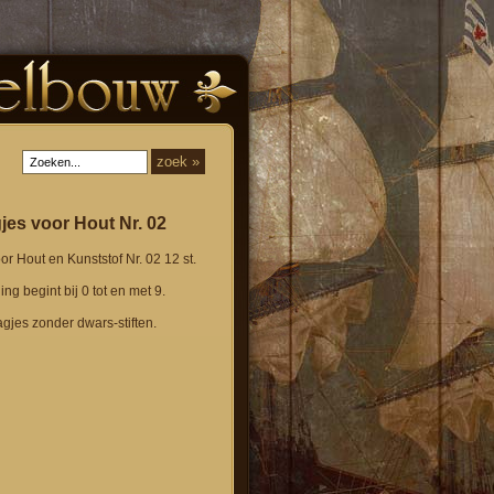
jes voor Hout Nr. 02
r Hout en Kunststof Nr. 02 12 st.
ing begint bij 0 tot en met 9.
aagjes zonder dwars-stiften.