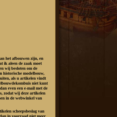
an het afbouwen zijn, en
at ik aleen de zaak moet
n wij besloten om de
n historische modelbouw,
luiten, als u artikelen vindt
delbouwdekombuis niet kunt
 dan even een e-mail met de
s, zodat wij deze artikelen
sen in de webwinkel van
rtikelen scheepsbeslag van
dan in voorraad niet meer