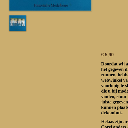
€ 5,90
Doordat wij a
het gegeven d
runnen, hebbe
webwinkel va
voorlopig te s
die u bij mo
vinden, stuur
juiste gegeven
kunnen plaat
dekombuis.
Helaas zijn a
Corel anders 