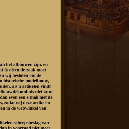
an het afbouwen zijn, en
at ik aleen de zaak moet
n wij besloten om de
n historische modelbouw,
luiten, als u artikelen vindt
delbouwdekombuis niet kunt
 dan even een e-mail met de
s, zodat wij deze artikelen
sen in de webwinkel van
rtikelen scheepsbeslag van
dan in voorraad niet meer