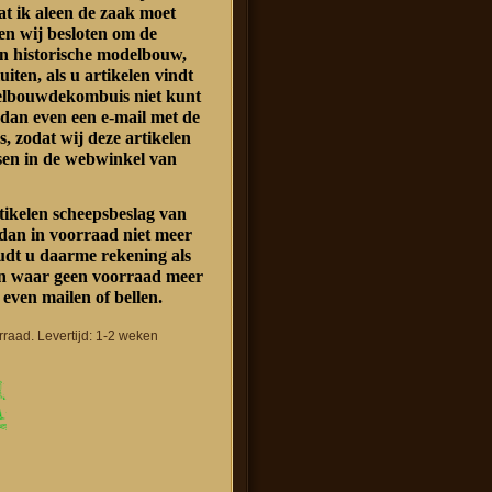
at ik aleen de zaak moet
n wij besloten om de
n historische modelbouw,
luiten, als u artikelen vindt
delbouwdekombuis niet kunt
 dan even een e-mail met de
s, zodat wij deze artikelen
sen in de webwinkel van
rtikelen scheepsbeslag van
dan in voorraad niet meer
oudt u daarme rekening als
len waar geen voorraad meer
 even mailen of bellen.
rraad. Levertijd: 1-2 weken