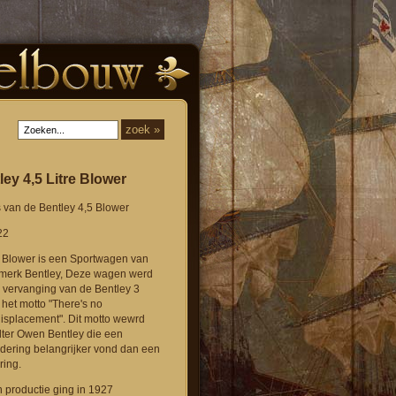
ley 4,5 Litre Blower
van de Bentley 4,5 Blower
22
. Blower is een Sportwagen van
omerk Bentley, Deze wagen werd
 vervanging van de Bentley 3
 het motto "There's no
displacement". Dit motto wewrd
ter Owen Bentley die een
dering belangrijker vond dan een
ring.
 productie ging in 1927