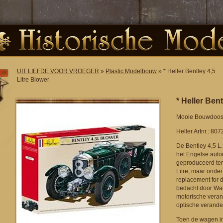
UIT LIEFDE VOOR VROEGER
»
Plastic Modelbouw
» * Heller Bentley 4,5
Litre Blower
* Heller Bent
Mooie Bouwdoos 
Heller Artnr.: 807
De Bentley 4,5 L
het Engelse aut
geproduceerd ter
Litre, maar onder
replacement for 
bedacht door Wal
motorische veran
optische verande
Toen de wagen in