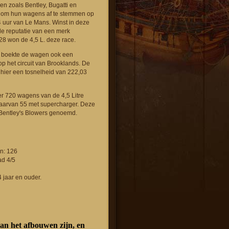
n zoals Bentley, Bugatti en
h om hun wagens af te stemmen op
4 uur van Le Mans. Winst in deze
e reputatie van een merk
928 won de 4,5 L. deze race.
t boekte de wagen ook een
p het circuit van Brooklands. De
ier een tosnelheid van 222,03
er 720 wagens van de 4,5 Litre
aarvan 55 met supercharger. Deze
Bentley's Blowers genoemd.
n: 126
ad 4/5
 jaar en ouder.
an het afbouwen zijn, en