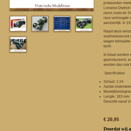
probeerden merke
Lorraine-Dietric
races zoals de 2
race verhoogde d
aanzienlijk. In 1
Naast deze wins
snelheidsrecord o
wagen behaalde h
km/h.
In totaal werden 
geproduceerd, w
werden dan ook 
Specificaties:
Schaal: 1:24
Aantal onderdele
Moeilijkheidsgra
Lengte: 183 mm.
Geschikt vanaf 14
€ 26,95
Doordat wij a