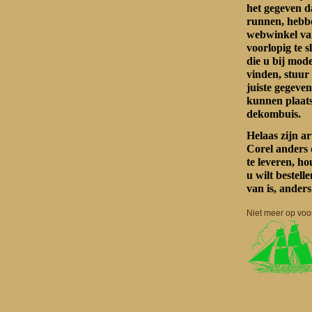
het gegeven d
runnen, hebbe
webwinkel va
voorlopig te s
die u bij mo
vinden, stuur
juiste gegeven
kunnen plaat
dekombuis.
Helaas zijn a
Corel anders 
te leveren, h
u wilt bestel
van is, anders
Niet meer op voo