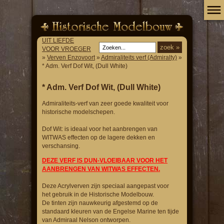
UIT LIEFDE
VOOR VROEGER
»
Verven Enzovoort
»
Admiraliteits verf (Admiralty)
»
* Adm. Verf Dof Wit, (Dull White)
* Adm. Verf Dof Wit, (Dull White)
Admiraliteits-verf van zeer goede kwaliteit voor
historische modelschepen.
Dof Wit: is ideaal voor het aanbrengen van
WITWAS effecten op de lagere dekken en
verschansing.
DEZE VERF IS DUN-VLOEIBAAR VOOR HET
AANBRENGEN VAN WITWAS EFFECTEN.
Deze Acrylverven zijn speciaal aangepast voor
het gebruik in de Historische Modelbouw.
De tinten zijn nauwkeurig afgestemd op de
standaard kleuren van de Engelse Marine ten tijde
van Admiraal Nelson ontworpen.