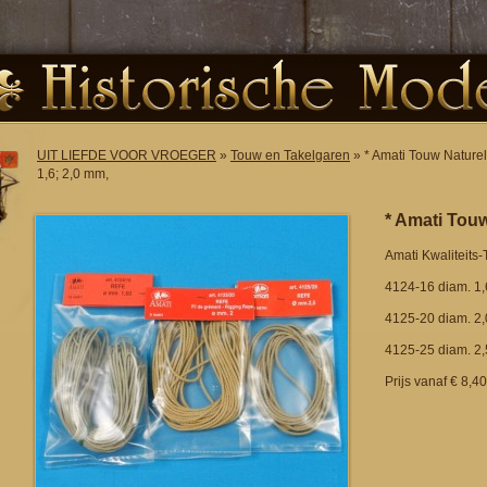
UIT LIEFDE VOOR VROEGER
»
Touw en Takelgaren
» * Amati Touw Naturel
1,6; 2,0 mm,
* Amati Touw
Amati Kwaliteits
4124-16 diam. 1,
4125-20 diam. 2,
4125-25 diam. 2,
Prijs vanaf € 8,40