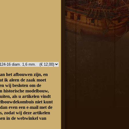
an het afbouwen zijn, en
at ik aleen de zaak moet
n wij besloten om de
n historische modelbouw,
luiten, als u artikelen vindt
delbouwdekombuis niet kunt
 dan even een e-mail met de
s, zodat wij deze artikelen
sen in de webwinkel van