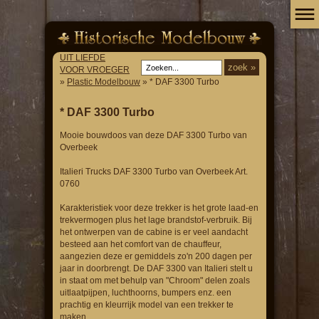
UIT LIEFDE
VOOR VROEGER
»
Plastic Modelbouw
» * DAF 3300 Turbo
* DAF 3300 Turbo
Mooie bouwdoos van deze DAF 3300 Turbo van
Overbeek
Italieri Trucks DAF 3300 Turbo van Overbeek Art.
0760
Karakteristiek voor deze trekker is het grote laad-en
trekvermogen plus het lage brandstof-verbruik. Bij
het ontwerpen van de cabine is er veel aandacht
besteed aan het comfort van de chauffeur,
aangezien deze er gemiddels zo'n 200 dagen per
jaar in doorbrengt. De DAF 3300 van Italieri stelt u
in staat om met behulp van "Chroom" delen zoals
uitlaatpijpen, luchthoorns, bumpers enz. een
prachtig en kleurrijk model van een trekker te
maken.