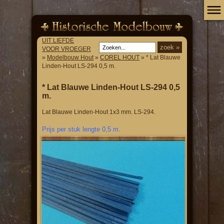
UIT LIEFDE
VOOR VROEGER
»
Modelbouw Hout
»
COREL HOUT
» * Lat Blauwe
Linden-Hout LS-294 0,5 m.
* Lat Blauwe Linden-Hout LS-294 0,5
m.
Lat Blauwe Linden-Hout 1x3 mm. LS-294.
Prijs per stuk lengte 0,5 m.