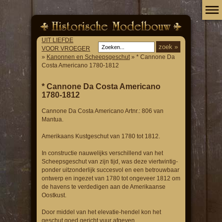
UIT LIEFDE
VOOR VROEGER
»
Kanonnen en Scheepsgeschut
» * Cannone Da
Costa Americano 1780-1812
* Cannone Da Costa Americano
1780-1812
Cannone Da Costa Americano Artnr.: 806 van
Mantua.
Amerikaans Kustgeschut van 1780 tot 1812.
In constructie nauwelijks verschillend van het
Scheepsgeschut van zijn tijd, was deze viertwintig-
ponder uitzonderlijk succesvol en een betrouwbaar
ontwerp en ingezet van 1780 tot ongeveer 1812 om
de havens te verdedigen aan de Amerikaanse
Oostkust.
Door middel van het elevatie-hendel kon het
geschut goed gericht vuur afgeven.