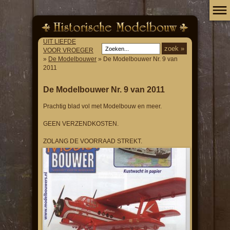
UIT LIEFDE
VOOR VROEGER
»
De Modelbouwer
» De Modelbouwer Nr. 9 van
2011
De Modelbouwer Nr. 9 van 2011
Prachtig blad vol met Modelbouw en meer.
GEEN VERZENDKOSTEN.
ZOLANG DE VOORRAAD STREKT.