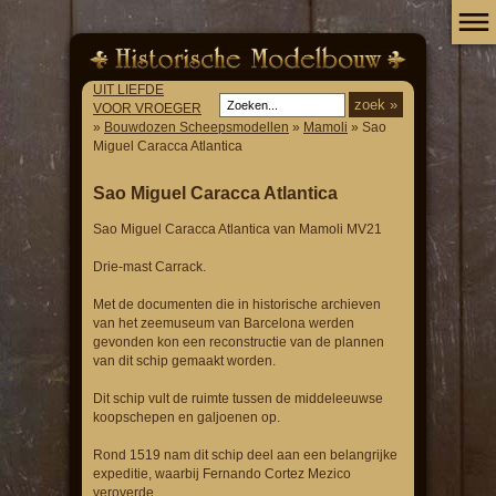
UIT LIEFDE
VOOR VROEGER
»
Bouwdozen Scheepsmodellen
»
Mamoli
» Sao
Miguel Caracca Atlantica
Sao Miguel Caracca Atlantica
Sao Miguel Caracca Atlantica van Mamoli MV21
Drie-mast Carrack.
Met de documenten die in historische archieven
van het zeemuseum van Barcelona werden
gevonden kon een reconstructie van de plannen
van dit schip gemaakt worden.
Dit schip vult de ruimte tussen de middeleeuwse
koopschepen en galjoenen op.
Rond 1519 nam dit schip deel aan een belangrijke
expeditie, waarbij Fernando Cortez Mezico
veroverde.