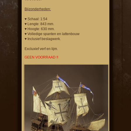
Bijzonderheden:
♥ Schaal: 1:54
♥ Lengte: 843 mm.
♥ Hoogte: 630 mm.
♥ Volledige spanten en lattenbouw
♥ Inclusief beslagwerk.
Excluxief verf en lijm.
GEEN VOORRAAD !!