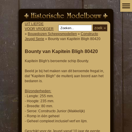
UIT LIEFDE
VOOR VROEGER
»
Bouwdozen Scheepsmodellen
»
Constructo
Jeugd Serie
» Bounty van Kapitein Bligh 80420
Bounty van Kapitein Bligh 80420
Kapitein Bligh's beroemde schip Bounty.
Beeld je bij het maken van dit beroemde fregat in,
dat "Kapitein Bligh" de muiterij aan boord aan het
bedaren is.
Bijzonderheden:
- Lengte: 255 mm.
- Hoogte: 235 mm.
- Breedte: 80 mm.
- Seroe: Constructo Junior (Makkelijk)
- Romp in één geheel
- Geheel compleet inclusief verf en lijm.
Geschikt voor de Jeugd vanaf 10 jaar de eerste