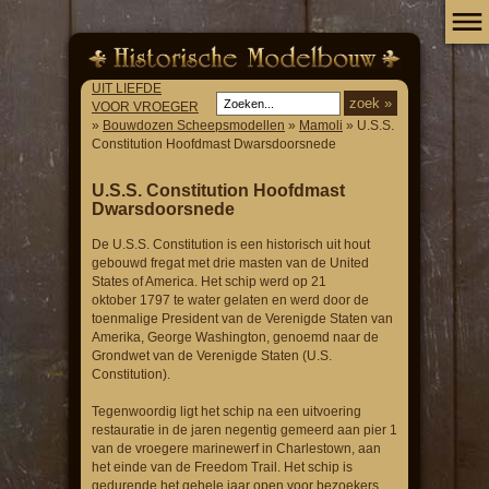
UIT LIEFDE
VOOR VROEGER
»
Bouwdozen Scheepsmodellen
»
Mamoli
» U.S.S.
Constitution Hoofdmast Dwarsdoorsnede
U.S.S. Constitution Hoofdmast
Dwarsdoorsnede
De U.S.S. Constitution is een historisch uit hout
gebouwd fregat met drie masten van de United
States of America. Het schip werd op 21
oktober 1797 te water gelaten en werd door de
toenmalige President van de Verenigde Staten van
Amerika, George Washington, genoemd naar de
Grondwet van de Verenigde Staten (U.S.
Constitution).
Tegenwoordig ligt het schip na een uitvoering
restauratie in de jaren negentig gemeerd aan pier 1
van de vroegere marinewerf in Charlestown, aan
het einde van de Freedom Trail. Het schip is
gedurende het gehele jaar open voor bezoekers.