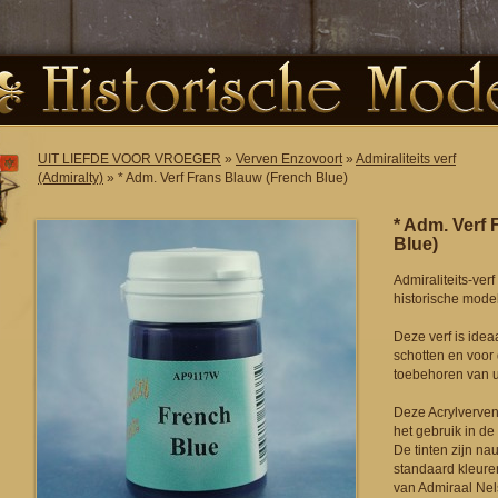
UIT LIEFDE VOOR VROEGER
»
Verven Enzovoort
»
Admiraliteits verf
(Admiralty)
» * Adm. Verf Frans Blauw (French Blue)
* Adm. Verf
Blue)
Admiraliteits-ver
historische mode
Deze verf is idea
schotten en voor
toebehoren van 
Deze Acrylverven
het gebruik in d
De tinten zijn n
standaard kleure
van Admiraal Ne