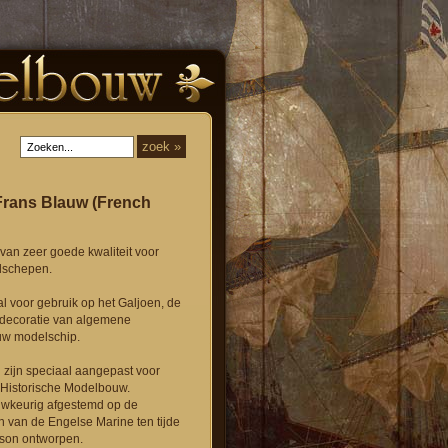
 Frans Blauw (French
f van zeer goede kwaliteit voor
lschepen.
al voor gebruik op het Galjoen, de
 decoratie van algemene
uw modelschip.
 zijn speciaal aangepast voor
e Historische Modelbouw.
auwkeurig afgestemd op de
n van de Engelse Marine ten tijde
lson ontworpen.