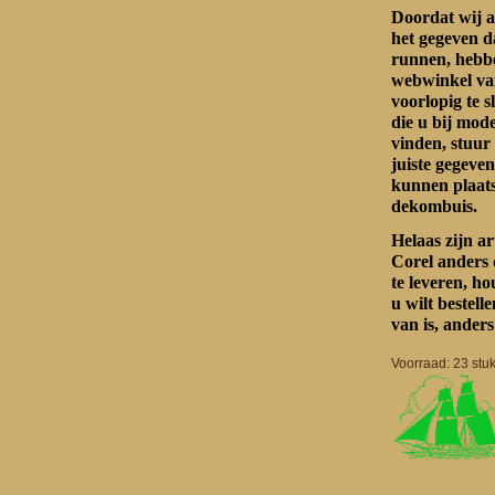
Doordat wij a
het gegeven d
runnen, hebbe
webwinkel va
voorlopig te s
die u bij mo
vinden, stuur
juiste gegeven
kunnen plaat
dekombuis.
Helaas zijn a
Corel anders 
te leveren, h
u wilt bestel
van is, anders
Voorraad: 23 stuk