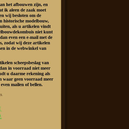
an het afbouwen zijn, en
at ik aleen de zaak moet
n wij besloten om de
n historische modelbouw,
luiten, als u artikelen vindt
delbouwdekombuis niet kunt
 dan even een e-mail met de
s, zodat wij deze artikelen
sen in de webwinkel van
rtikelen scheepsbeslag van
dan in voorraad niet meer
oudt u daarme rekening als
len waar geen voorraad meer
 even mailen of bellen.
s.