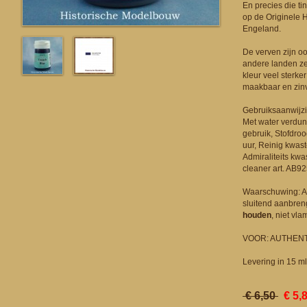
En precies die ti
op de Originele H
Engeland.
De verven zijn o
andere landen ze
kleur veel sterker
maakbaar en zin
Gebruiksaanwijzi
Met water verdun
gebruik, Stofdroo
uur, Reinig kwas
Admiraliteits kwa
cleaner art. AB92
Waarschuwing: Al
sluitend aanbre
houden
, niet vla
VOOR: AUTHEN
Levering in 15 ml.
€ 6,50
€ 5,