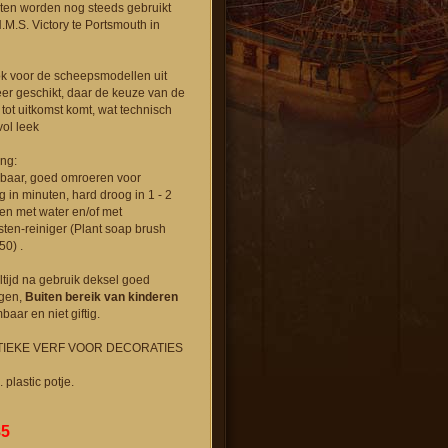
nten worden nog steeds gebruikt
.M.S. Victory te Portsmouth in
ok voor de scheepsmodellen uit
er geschikt, daar de keuze van de
 tot uitkomst komt, wat technisch
vol leek
ng:
baar, goed omroeren voor
g in minuten, hard droog in 1 - 2
ten met water en/of met
sten-reiniger (Plant soap brush
50) .
tijd na gebruik deksel goed
ngen,
Buiten bereik van kinderen
mbaar en niet giftig.
TIEKE VERF VOOR DECORATIES
 plastic potje.
85