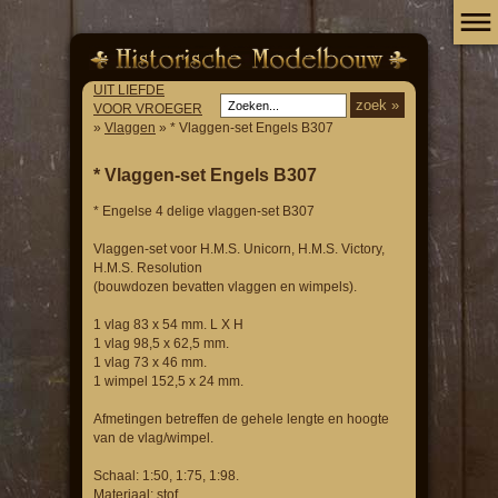
UIT LIEFDE
VOOR VROEGER
»
Vlaggen
» * Vlaggen-set Engels B307
* Vlaggen-set Engels B307
* Engelse 4 delige vlaggen-set B307
Vlaggen-set voor H.M.S. Unicorn, H.M.S. Victory,
H.M.S. Resolution
(bouwdozen bevatten vlaggen en wimpels).
1 vlag 83 x 54 mm. L X H
1 vlag 98,5 x 62,5 mm.
1 vlag 73 x 46 mm.
1 wimpel 152,5 x 24 mm.
Afmetingen betreffen de gehele lengte en hoogte
van de vlag/wimpel.
Schaal: 1:50, 1:75, 1:98.
Materiaal: stof.