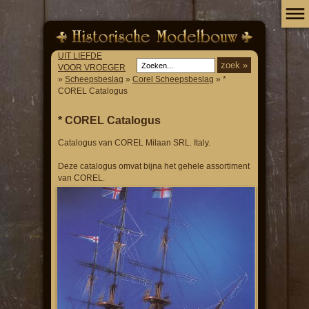
UIT LIEFDE
VOOR VROEGER
»
Scheepsbeslag
»
Corel Scheepsbeslag
» *
COREL Catalogus
* COREL Catalogus
Catalogus van COREL Milaan SRL. Italy.
Deze catalogus omvat bijna het gehele assortiment
van COREL.