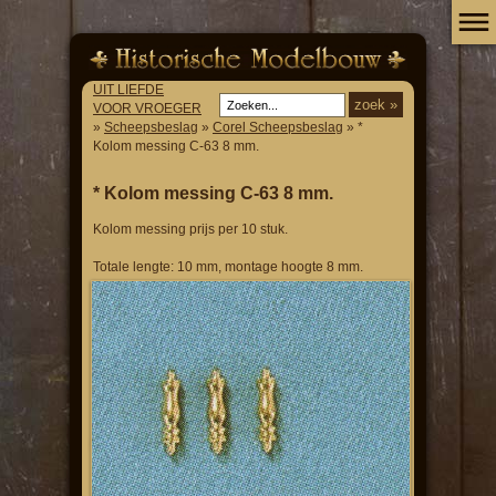
UIT LIEFDE
VOOR VROEGER
»
Scheepsbeslag
»
Corel Scheepsbeslag
» *
Kolom messing C-63 8 mm.
* Kolom messing C-63 8 mm.
Kolom messing prijs per 10 stuk.
Totale lengte: 10 mm, montage hoogte 8 mm.