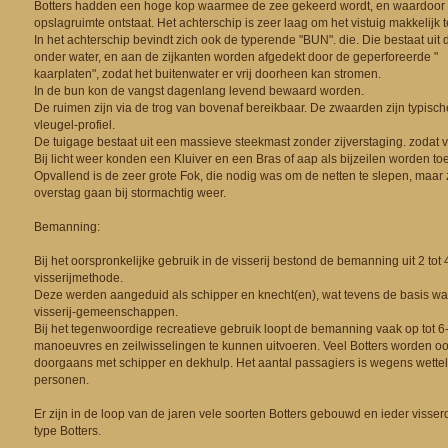
Botters hadden een hoge kop waarmee de zee gekeerd wordt, en waardoor e
opslagruimte ontstaat. Het achterschip is zeer laag om het vistuig makkelijk
In het achterschip bevindt zich ook de typerende "BUN". die. Die bestaat uit
onder water, en aan de zijkanten worden afgedekt door de geperforeerde "
kaarplaten", zodat het buitenwater er vrij doorheen kan stromen.
In de bun kon de vangst dagenlang levend bewaard worden.
De ruimen zijn via de trog van bovenaf bereikbaar. De zwaarden zijn typis
vleugel-profiel.
De tuigage bestaat uit een massieve steekmast zonder zijverstaging. zodat vi
Bij licht weer konden een Kluiver en een Bras of aap als bijzeilen worden t
Opvallend is de zeer grote Fok, die nodig was om de netten te slepen, maar z
overstag gaan bij stormachtig weer.
Bemanning:
Bij het oorspronkelijke gebruik in de visserij bestond de bemanning uit 2 tot
visserijmethode.
Deze werden aangeduid als schipper en knecht(en), wat tevens de basis was
visserij-gemeenschappen.
Bij het tegenwoordige recreatieve gebruik loopt de bemanning vaak op tot 6
manoeuvres en zeilwisselingen te kunnen uitvoeren. Veel Botters worden o
doorgaans met schipper en dekhulp. Het aantal passagiers is wegens wettel
personen.
Er zijn in de loop van de jaren vele soorten Botters gebouwd en ieder visser
type Botters.