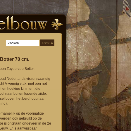
Botter 70 cm.
een Zuyderzee Botter.
 oud Nederlands vissersvaartuig
icht V-vormig vlak, met een net
el en hoekige kimmen, die
ol naar buiten lopende zijde,
sel boven het berghout naar
ling).
oornamelijk op de voormalige
werden ook gebruikt op de
pe is ontstaan ongeveer in de 2e
Eeuw. Er is aanwijsbaar