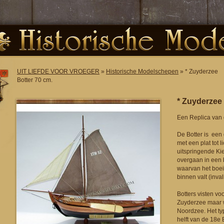
UIT LIEFDE VOOR VROEGER
»
Historische Modelschepen
» * Zuyderzee
Botter 70 cm.
* Zuyderzee 
Een Replica van 
De Botter is een
met een plat tot l
uitspringende Ki
overgaan in een b
waarvan het boei
binnen valt (inval
Botters visten v
Zuyderzee maar 
Noordzee. Het ty
helft van de 18e 