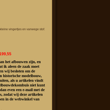
leine vingertjes en vanwege stof.
199,55
an het afbouwen zijn, en
at ik aleen de zaak moet
n wij besloten om de
n historische modelbouw,
luiten, als u artikelen vindt
delbouwdekombuis niet kunt
 dan even een e-mail met de
s, zodat wij deze artikelen
sen in de webwinkel van