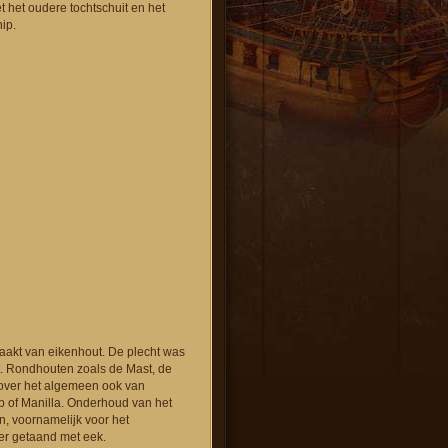
 het oudere tochtschuit en het
ip.
aakt van eikenhout. De plecht was
t. Rondhouten zoals de Mast, de
over het algemeen ook van
p of Manilla. Onderhoud van het
n, voornamelijk voor het
er getaand met eek.