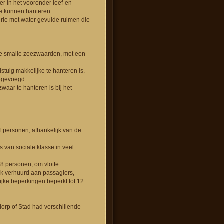
r in het vooronder leef-en
 te kunnen hanteren.
 drie met water gevulde ruimen die
che smalle zeezwaarden, met een
stuig makkelijke te hanteren is.
oegevoegd.
waar te hanteren is bij het
 4 personen, afhankelijk van de
 van sociale klasse in veel
-8 personen, om vlotte
ok verhuurd aan passagiers,
ijke beperkingen beperkt tot 12
dorp of Stad had verschillende