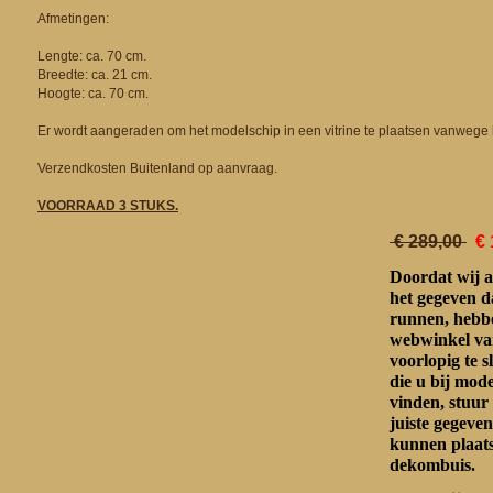
Afmetingen:
Lengte: ca. 70 cm.
Breedte: ca. 21 cm.
Hoogte: ca. 70 cm.
Er wordt aangeraden om het modelschip in een vitrine te plaatsen vanwege k
Verzendkosten Buitenland op aanvraag.
VOORRAAD 3 STUKS.
€ 289,00
€ 
Doordat wij a
het gegeven d
runnen, hebbe
webwinkel va
voorlopig te s
die u bij mo
vinden, stuur
juiste gegeven
kunnen plaat
dekombuis.