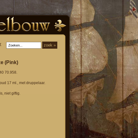
r
ze (Pink)
040 70.958.
nhoud 17 ml., met druppelaar.
, niet giftig.