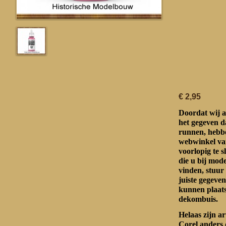
€ 2,95
Doordat wij a
het gegeven d
runnen, hebbe
webwinkel va
voorlopig te s
die u bij mo
vinden, stuur
juiste gegeven
kunnen plaat
dekombuis.
Helaas zijn a
Corel anders 