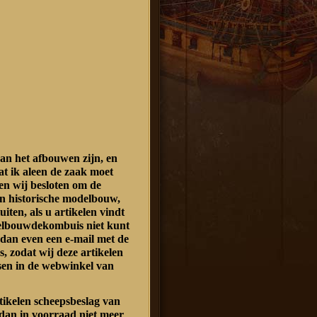
an het afbouwen zijn, en
at ik aleen de zaak moet
n wij besloten om de
n historische modelbouw,
luiten, als u artikelen vindt
delbouwdekombuis niet kunt
 dan even een e-mail met de
s, zodat wij deze artikelen
sen in de webwinkel van
rtikelen scheepsbeslag van
dan in voorraad niet meer