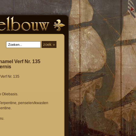
amel Verf Nr. 135
ernis
erf Nr. 135
p Oliebasis.
Terpentine, penselen/kwasten
entine.
eu.