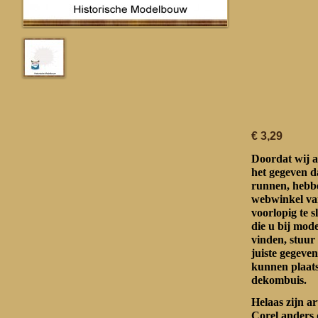
€ 3,29
Doordat wij a
het gegeven d
runnen, hebbe
webwinkel va
voorlopig te s
die u bij mo
vinden, stuur
juiste gegeven
kunnen plaat
dekombuis.
Helaas zijn a
Corel anders 