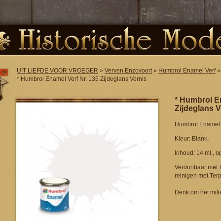
UIT LIEFDE VOOR VROEGER
»
Verven Enzovoort
»
Humbrol Enamel Verf
»
* Humbrol Enamel Verf Nr. 135 Zijdeglans Vernis
* Humbrol En
Zijdeglans V
Humbrol Enamel V
Kleur: Blank.
Inhoud: 14 ml., o
Verdunbaar met 
reinigen met Terp
Denk om het mili