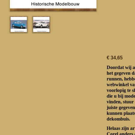
€ 34,65
Doordat wij a
het gegeven d
runnen, hebbe
webwinkel va
voorlopig te s
die u bij mo
vinden, stuur
juiste gegeven
kunnen plaat
dekombuis.
Helaas zijn a
Corel anders 