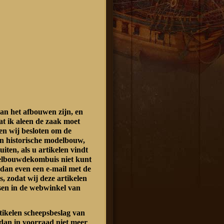
an het afbouwen zijn, en
at ik aleen de zaak moet
n wij besloten om de
n historische modelbouw,
luiten, als u artikelen vindt
delbouwdekombuis niet kunt
 dan even een e-mail met de
s, zodat wij deze artikelen
sen in de webwinkel van
rtikelen scheepsbeslag van
dan in voorraad niet meer