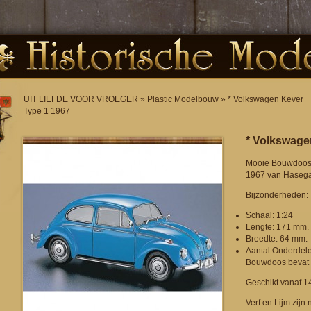
UIT LIEFDE VOOR VROEGER
»
Plastic Modelbouw
» * Volkswagen Kever
Type 1 1967
* Volkswage
Mooie Bouwdoos 
1967 van Haseg
Bijzonderheden:
Schaal: 1:24
Lengte: 171 mm.
Breedte: 64 mm.
Aantal Onderdelen
Bouwdoos bevat 
Geschikt vanaf 14
Verf en Lijm zijn