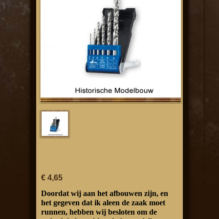
€ 4,65
Doordat wij aan het afbouwen zijn, en
het gegeven dat ik aleen de zaak moet
runnen, hebben wij besloten om de