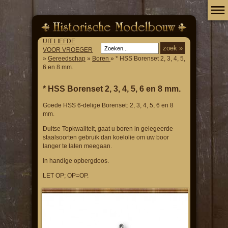
UIT LIEFDE
VOOR VROEGER
»
Gereedschap
»
Boren
» * HSS Borenset 2, 3, 4, 5,
6 en 8 mm.
* HSS Borenset 2, 3, 4, 5, 6 en 8 mm.
Goede HSS 6-delige Borenset: 2, 3, 4, 5, 6 en 8
mm.
Duitse Topkwaliteit, gaat u boren in gelegeerde
staalsoorten gebruik dan koelolie om uw boor
langer te laten meegaan.
In handige opbergdoos.
LET OP; OP=OP.